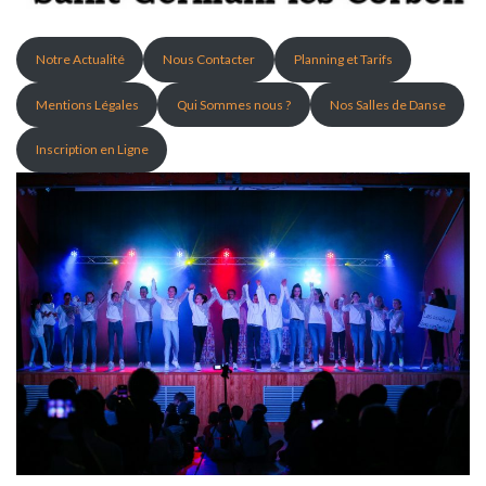
Notre Actualité
Nous Contacter
Planning et Tarifs
Mentions Légales
Qui Sommes nous ?
Nos Salles de Danse
Inscription en Ligne